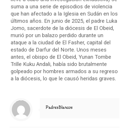
suma a una serie de episodios de violencia
que han afectado a la Iglesia en Sudán en los
últimos años. En junio de 2025, el padre Luka
Jomo, sacerdote de la diócesis de El Obeid,
murió por un balazo perdido durante un
ataque a la ciudad de El Fasher, capital del
estado de Darfur del Norte. Unos meses
antes, el obispo de El Obeid, Yunan Tombe
Trille Kuku Andali, había sido brutalmente
golpeado por hombres armados a su regreso
a la diócesis, lo que le causó heridas graves.
Notice
: Trying to access array offset on value of type null in
/home/misioner/public_html/padresblancos/themes/betheme/includes/content-single.php
on line
286
PadresBlancos