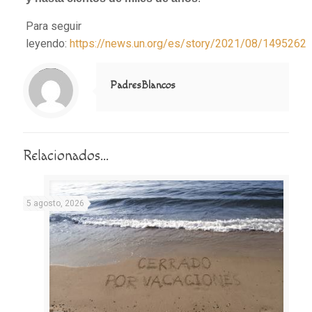
Para seguir
leyendo:
https://news.un.org/es/story/2021/08/1495262
Notice
: Trying to access array offset on value of type null in
/home/misioner/public_html/padresblancos/themes/betheme/includes/content-single.php
on line
286
PadresBlancos
Relacionados...
5 agosto, 2026