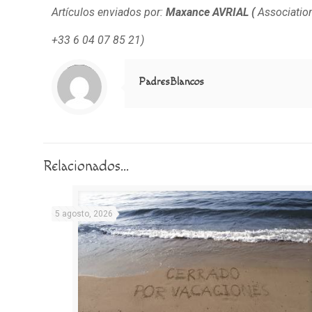
Artículos enviados por:
Maxance AVRIAL (
Associatio
+33 6 04 07 85 21)
Notice
: Trying to access array offset on value of type null in
/home/misioner/public_html/padresblancos/themes/betheme/includes/content-single.php
on line
286
PadresBlancos
Relacionados...
5 agosto, 2026