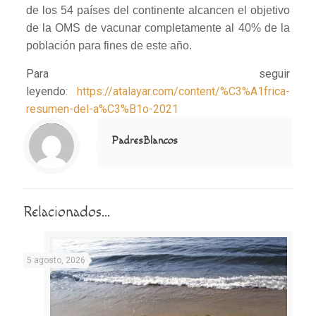
de los 54 países del continente alcancen el objetivo
de la OMS de vacunar completamente al 40% de la
población para fines de este año.
Para seguir
leyendo:
https://atalayar.com/content/%C3%A1frica-
resumen-del-a%C3%B1o-2021
Notice
: Trying to access array offset on value of type null in
/home/misioner/public_html/padresblancos/themes/betheme/includes/content-single.php
on line
286
PadresBlancos
Relacionados...
5 agosto, 2026