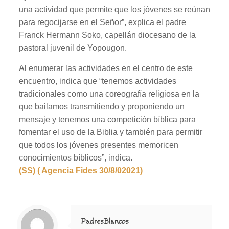
una actividad que permite que los jóvenes se reúnan
para regocijarse en el Señor”, explica el padre
Franck Hermann Soko, capellán diocesano de la
pastoral juvenil de Yopougon.
Al enumerar las actividades en el centro de este
encuentro, indica que “tenemos actividades
tradicionales como una coreografía religiosa en la
que bailamos transmitiendo y proponiendo un
mensaje y tenemos una competición bíblica para
fomentar el uso de la Biblia y también para permitir
que todos los jóvenes presentes memoricen
conocimientos bíblicos”, indica.
(SS) ( Agencia Fides 30/8/02021)
Notice
: Trying to access array offset on value of type null in
/home/misioner/public_html/padresblancos/themes/betheme/includes/content-single.php
on line
286
PadresBlancos