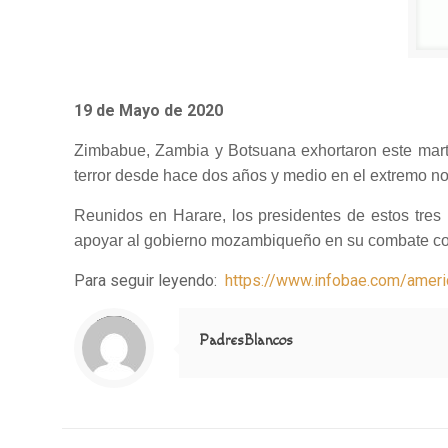
19 de Mayo de 2020
Zimbabue, Zambia y Botsuana exhortaron este marte
terror desde hace dos años y medio en el extremo nort
Reunidos en Harare, los presidentes de estos tres
apoyar al gobierno mozambiqueño en su combate cont
Para seguir leyendo:
https://www.infobae.com/ameri
Notice
: Trying to access array offset on value of type null in
/home/misioner/public_html/padresblancos/themes/betheme/includes/content-single.php
on line
286
PadresBlancos