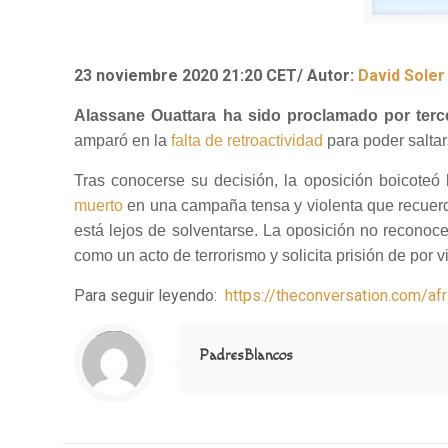
23 noviembre 2020 21:20 CET/
Autor:
David Sole
Alassane Ouattara ha sido proclamado por terc
amparó en la
falta de retroactividad
para poder saltar
Tras conocerse su decisión, la oposición boicoteó 
muerto
en una campaña tensa y violenta que recuerda
está lejos de solventarse. La oposición no reconoce
como un acto de terrorismo y solicita prisión de por v
Para seguir leyendo:
https://theconversation.com/af
Notice
: Trying to access array offset on value of type null in
/home/misioner/public_html/padresblancos/themes/betheme/includes/content-single.php
on line
286
PadresBlancos