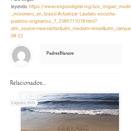
leyendo:
https://www.religiondigital.org/luis_miguel_modi
_misionero_en_brasil/Actualizar-Laudato-escucha-
pueblos-originarios_7_2589711018.html?
utm_source=newsletter&utm_medium=email&utm_campaign
08-22
Notice
: Trying to access array offset on value of type null in
/home/misioner/public_html/padresblancos/themes/betheme/includes/content-single.php
on line
286
PadresBlancos
Relacionados...
5 agosto, 2026