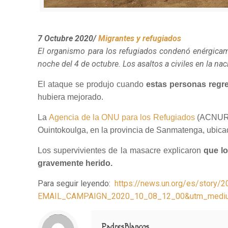
7 Octubre 2020/
Migrantes y refugiados
El organismo para los refugiados condenó enérgica
noche del 4 de octubre. Los asaltos a civiles en la n
El ataque se produjo cuando
estas personas regr
hubiera mejorado.
La
Agencia de la ONU para los Refugiados
(ACNUR) 
Ouintokoulga, en la provincia de Sanmatenga, ubicad
Los supervivientes de la masacre explicaron
que lo
gravemente herido.
Para seguir leyendo:
https://news.un.org/es/stor
EMAIL_CAMPAIGN_2020_10_08_12_00&utm_medium
Notice
: Trying to access array offset on value of type null in
/home/misioner/public_html/padresblancos/themes/betheme/includes/content-single.php
on line
286
PadresBlancos