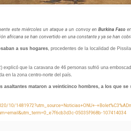
mente este miércoles un ataque a un convoy en
Burkina Faso
en
ación africana se han convertido en una constante y ya se han cob
esaban a sus hogares
, procedentes de la localidad de Pissil
explicó que la caravana de 46 personas sufrió una emboscada
a en la zona centro-norte del país.
s asaltantes mataron a veinticinco hombres, a los que se s
y/2020/10/1481972?utm_source=Noticias+ONU+-+Bolet%C3%A
=email&utm_term=0_e7f6cb3d3c-05035f968b-107414034