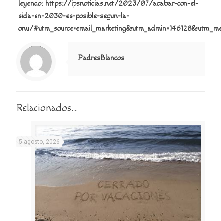
leyendo:
https://ipsnoticias.net/2023/07/acabar-con-el-
sida-en-2030-es-posible-segun-la-
onu/#utm_source=email_marketing&utm_admin=146128&utm_medi
Notice
: Trying to access array offset on value of type null in
/home/misioner/public_html/padresblancos/themes/betheme/includes/content-single.php
on line
286
PadresBlancos
Relacionados...
5 agosto, 2026