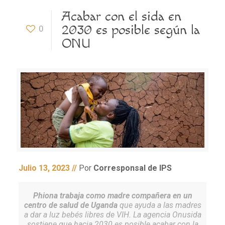
Acabar con el sida en
2030 es posible según la
0
ONU
Julio 13, 2023 //
Por
Corresponsal de IPS
Phiona trabaja como madre compañera en un
centro de salud de Uganda
que ayuda a las madres
a dar a luz bebés libres de VIH. La agencia Onusida
sostiene que hacia 2030 es posible acabar con la