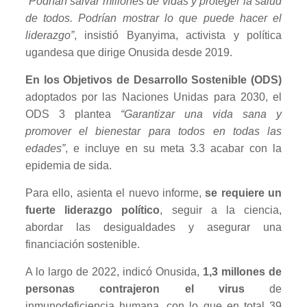
“Podrían salvar millones de vidas y proteger la salud
de todos. Podrían mostrar lo que puede hacer el
liderazgo”
, insistió Byanyima, activista y política
ugandesa que dirige Onusida desde 2019.
En los Objetivos de Desarrollo Sostenible (ODS)
adoptados por las Naciones Unidas para 2030, el
ODS 3 plantea
“Garantizar una vida sana y
promover el bienestar para todos en todas las
edades”
, e incluye en su meta 3.3 acabar con la
epidemia de sida.
Para ello, asienta el nuevo informe,
se requiere un
fuerte liderazgo político
, seguir a la ciencia,
abordar las desigualdades y asegurar una
financiación sostenible.
A lo largo de 2022, indicó Onusida,
1,3 millones de
personas contrajeron el virus
de
inmunodeficiencia humana, con lo que en total 39