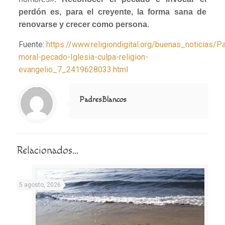
perdón es, para el creyente, la forma sana de
renovarse y crecer como persona
.
Fuente:
https://www.religiondigital.org/buenas_noticias/P
moral-pecado-Iglesia-culpa-religion-
evangelio_7_2419628033.html
Notice
: Trying to access array offset on value of type null in
/home/misioner/public_html/padresblancos/themes/betheme/includes/content-single.php
on line
286
PadresBlancos
Relacionados...
5 agosto, 2026