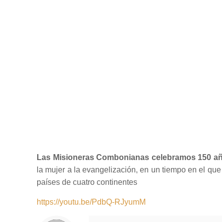
Las Misioneras Combonianas celebramos 150 añ
la mujer a la evangelización, en un tiempo en el q
países de cuatro continentes
https://youtu.be/PdbQ-RJyumM
Notice
: Trying to access array offset on value of type null in
/home/misioner/public_html/padresblancos/themes/betheme/includes/content-single.php
on line
286