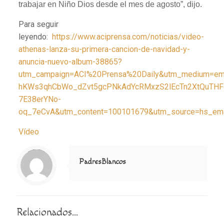
trabajar en Niño Dios desde el mes de agosto”, dijo.
Para seguir
leyendo:
https://www.aciprensa.com/noticias/video-
athenas-lanza-su-primera-cancion-de-navidad-y-
anuncia-nuevo-album-38865?
utm_campaign=ACI%20Prensa%20Daily&utm_medium=em
hKWs3qhCbWo_dZvt5gcPNkAdYcRMxzS2lEcTn2XtQuTHF
7E38erYNo-
oq_7eCvA&utm_content=100101679&utm_source=hs_ema
Vídeo
Notice
: Trying to access array offset on value of type null in
/home/misioner/public_html/padresblancos/themes/betheme/includes/content-single.php
on line
286
PadresBlancos
Relacionados...