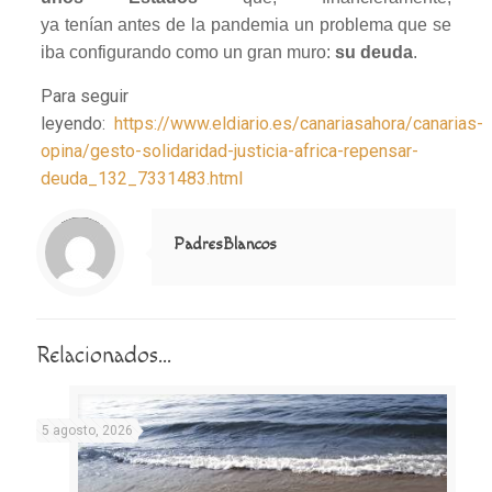
ya tenían antes de la pandemia un problema que se
iba configurando como un gran muro:
su deuda
.
Para seguir
leyendo:
https://www.eldiario.es/canariasahora/canarias-
opina/gesto-solidaridad-justicia-africa-repensar-
deuda_132_7331483.html
Notice
: Trying to access array offset on value of type null in
/home/misioner/public_html/padresblancos/themes/betheme/includes/content-single.php
on line
286
PadresBlancos
Relacionados...
5 agosto, 2026