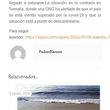
llegado a saturarse.La situación es la contraria en
Somalia, donde una ONG ha alertado de que el país
se está viendo superado por la covid-19 y que la
situación está a punto de descontrolarse.
Para seguir
leyendo:
https://elpais.com/elpais/2020/05/06/planeta
Notice
: Trying to access array offset on value of type null in
/home/misioner/public_html/padresblancos/themes/betheme/includes/content-single.php
on line
286
PadresBlancos
Relacionados...
5 agosto, 2026