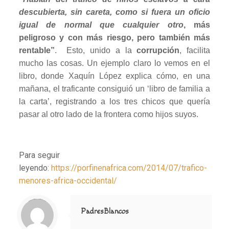
descubierta, sin careta, como si fuera un oficio
igual de normal que cualquier otro
, más
peligroso y con más riesgo, pero también más
rentable”
. Esto, unido a la
corrupción
, facilita
mucho las cosas. Un ejemplo claro lo vemos en el
libro, donde Xaquín López explica cómo, en una
mañana, el traficante consiguió un ‘libro de familia a
la carta’, registrando a los tres chicos que quería
pasar al otro lado de la frontera como hijos suyos.
Para seguir
leyendo:
https://porfinenafrica.com/2014/07/trafico-
menores-africa-occidental/
Notice
: Trying to access array offset on value of type null in
/home/misioner/public_html/padresblancos/themes/betheme/includes/content-single.php
on line
286
PadresBlancos