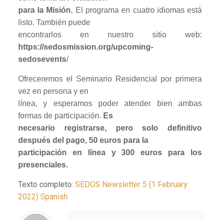
para la Misión.
El programa en cuatro idiomas está
listo. También puede
encontrarlos en nuestro sitio web:
https://sedosmission.org/upcoming-
sedosevents
/
Ofreceremos el Seminario Residencial por primera
vez en persona y en
línea, y esperamos poder atender bien ambas
formas de participación.
Es
necesario registrarse, pero solo definitivo
después del pago, 50 euros para la
participación en línea y 300 euros para los
presenciales.
Texto completo:
SEDOS Newsletter 5 (1 February
2022) Spanish
Notice
: Trying to access array offset on value of type null in
/home/misioner/public_html/padresblancos/themes/betheme/includes/content-single.php
on line
286