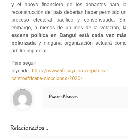
y el apoyo financiero de los donantes para la
reconstrucción del país deberían haber permitido un
proceso electoral pacífico y consensuado. Sin
embargo, a menos de un mes de la votación,
la
escena política en Bangui está cada vez más
polarizada
y ninguna organización actuará como
árbitro imparcial.
Para seguir
leyendo:
https://www.africaye.org/republica-
centroafricana-elecciones-2020/
Notice
: Trying to access array offset on value of type null in
/home/misioner/public_html/padresblancos/themes/betheme/includes/content-single.php
on line
286
PadresBlancos
Relacionados...