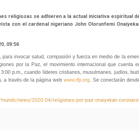
es religiosas se adhieren a la actual iniciativa espiritual
revista con el cardenal nigeriano John Olorunfemi Onaiyek
20, 09:56
 para invocar salud, compasión y fuerza en medio de la emer
ligiones por la Paz, el movimiento internacional que cuenta
as 3:00 p.m., cuando líderes cristianos, musulmanes, judíos, bu
ia, a través de la página web
www.rfp.org
. Se conectarán desd
/mundo/news/2020-04/religiones-por-paz-onaiyekan-coronaviru