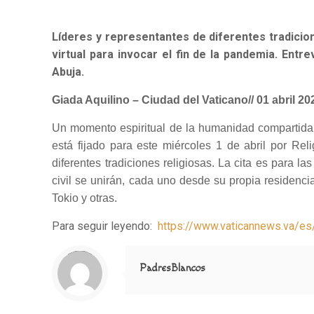
Líderes y representantes de diferentes tradicion
virtual para invocar el fin de la pandemia. Ent
Abuja.
Giada Aquilino – Ciudad del Vaticano// 01 abril 20
Un momento espiritual de la humanidad compartida,
está fijado para este miércoles 1 de abril por Re
diferentes tradiciones religiosas. La cita es para l
civil se unirán, cada uno desde su propia residenc
Tokio y otras.
Para seguir leyendo:
https://www.vaticannews.va/es
Notice
: Trying to access array offset on value of type null in
/home/misioner/public_html/padresblancos/themes/betheme/includes/content-single.php
on line
286
PadresBlancos