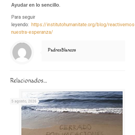
Ayudar en lo sencillo
.
Para seguir
leyendo:
https://institutohumanitate.org/blog/reactivemos
nuestra-esperanza/
Notice
: Trying to access array offset on value of type null in
/home/misioner/public_html/padresblancos/themes/betheme/includes/content-single.php
on line
286
PadresBlancos
Relacionados...
5 agosto, 2026