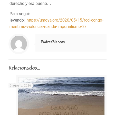
derecho y era bueno…
Para seguir
leyendo:
https://umoya.org/2020/05/15/rcd-congo-
mentiras-violencia-ruanda-imperialismo-2/
Notice
: Trying to access array offset on value of type null in
/home/misioner/public_html/padresblancos/themes/betheme/includes/content-single.php
on line
286
PadresBlancos
Relacionados...
5 agosto, 2026