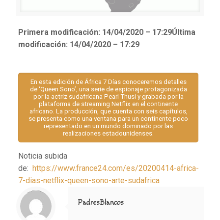
Primera modificación:
14/04/2020 – 17:29
Última
modificación:
14/04/2020 – 17:29
En esta edición de África 7 Días conoceremos detalles
de ‘Queen Sono’, una serie de espionaje protagonizada
por la actriz sudafricana Pearl Thusi y grabada por la
plataforma de streaming Netflix en el continente
africano. La producción, que cuenta con seis capítulos,
se presenta como una ventana para un continente poco
representado en un mundo dominado por las
realizaciones estadounidenses.
Noticia subida
de:
https://www.france24.com/es/20200414-africa-
7-dias-netflix-queen-sono-arte-sudafrica
Notice
: Trying to access array offset on value of type null in
/home/misioner/public_html/padresblancos/themes/betheme/includes/content-single.php
on line
286
PadresBlancos