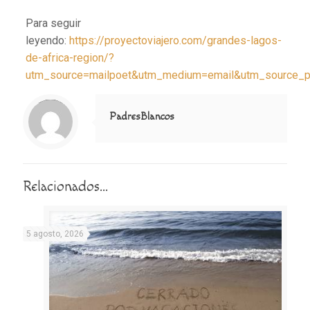
Para seguir
leyendo:
https://proyectoviajero.com/grandes-lagos-
de-africa-region/?
utm_source=mailpoet&utm_medium=email&utm_source_pl
Notice
: Trying to access array offset on value of type null in
/home/misioner/public_html/padresblancos/themes/betheme/includes/content-single.php
on line
286
PadresBlancos
Relacionados...
5 agosto, 2026