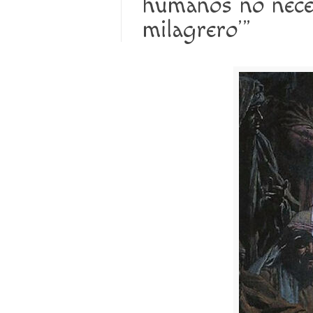
humanos no neces
milagrero’”