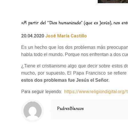
«A partir del “Dios humanizado” (que es Jesús), nos en
20.04.2020
José María Castillo
Es un hecho que los dos problemas más preocupant
habla todo el mundo. Porque nos enfrentan a dos cues
¿Tiene el cristianismo algo que decir sobre estos d
mucho, por supuesto. El Papa Francisco se refier
estos dos problemas fue Jesús el Señor
.
Para seguir leyendo:
https://www.religiondigital.o
Notice
: Trying to access array offset on value of type null in
/home/misioner/public_html/padresblancos/themes/betheme/includes/content-single.php
on line
286
PadresBlancos