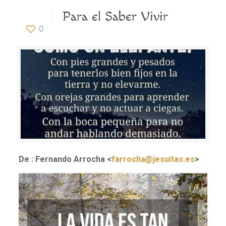
Para el Saber Vivir
0
De : Fernando Arrocha <
farrocha@jesuitas.es
>