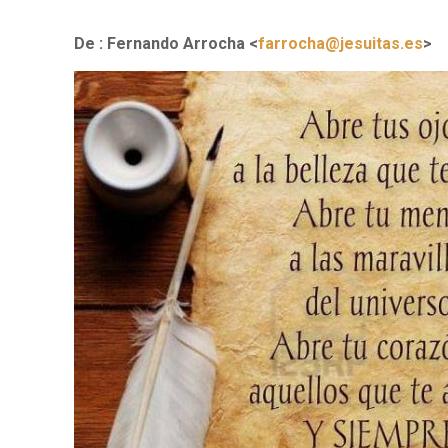
De : Fernando Arrocha <
farrocha@jesuitas.es
>