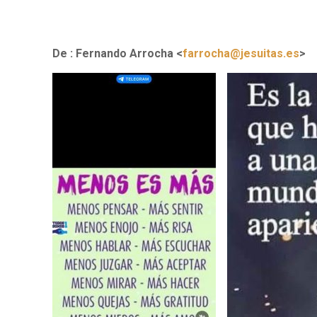
De : Fernando Arrocha <
farrocha@jesuitas.es
>