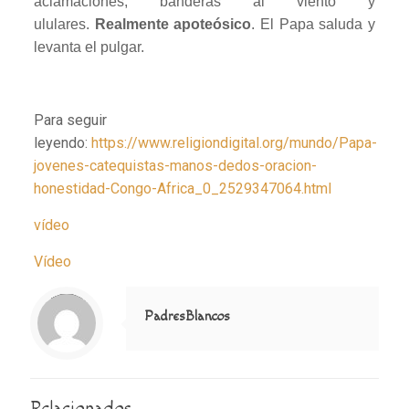
aclamaciones, banderas al viento y
ululares.
Realmente apoteósico
. El Papa saluda y
levanta el pulgar.
Para seguir
leyendo:
https://www.religiondigital.org/mundo/Papa-
jovenes-catequistas-manos-dedos-oracion-
honestidad-Congo-Africa_0_2529347064.html
vídeo
Vídeo
Notice
: Trying to access array offset on value of type null in
/home/misioner/public_html/padresblancos/themes/betheme/includes/content-single.php
on line
286
PadresBlancos
Relacionados...