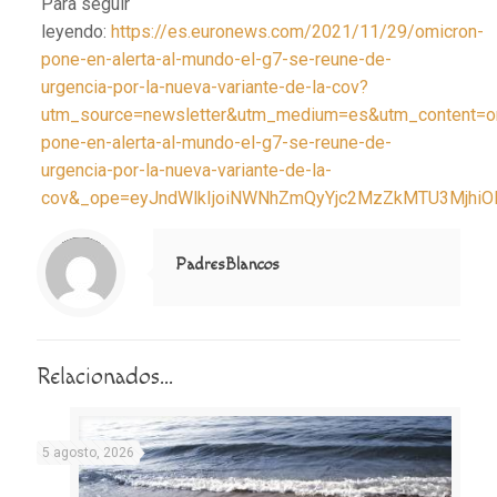
Para seguir
leyendo:
https://es.euronews.com/2021/11/29/omicron-
pone-en-alerta-al-mundo-el-g7-se-reune-de-
urgencia-por-la-nueva-variante-de-la-cov?
utm_source=newsletter&utm_medium=es&utm_content=o
pone-en-alerta-al-mundo-el-g7-se-reune-de-
urgencia-por-la-nueva-variante-de-la-
cov&_ope=eyJndWlkIjoiNWNhZmQyYjc2MzZkMTU3Mjh
Notice
: Trying to access array offset on value of type null in
/home/misioner/public_html/padresblancos/themes/betheme/includes/content-single.php
on line
286
PadresBlancos
Relacionados...
5 agosto, 2026