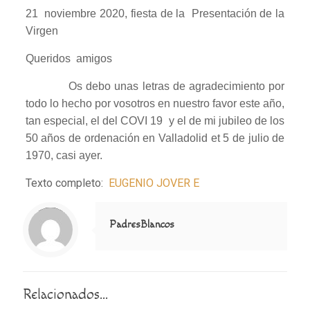
21 noviembre 2020, fiesta de la Presentación de la
Virgen
Queridos amigos
Os debo unas letras de agradecimiento por
todo lo hecho por vosotros en nuestro favor este año,
tan especial, el del COVI 19 y el de mi jubileo de los
50 años de ordenación en Valladolid et 5 de julio de
1970, casi ayer.
Texto completo:
EUGENIO JOVER E
Notice
: Trying to access array offset on value of type null in
/home/misioner/public_html/padresblancos/themes/betheme/includes/content-single.php
on line
286
PadresBlancos
Relacionados...