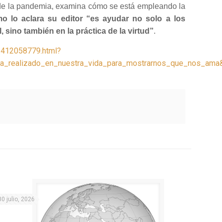
o de la pandemia, examina cómo se está empleando la
omo lo aclara su editor “es ayudar no solo a los
 sino también en la práctica de la virtud”
.
_2412058779.html?
ha_realizado_en_nuestra_vida_para_mostrarnos_que_nos_am
30 julio, 2026