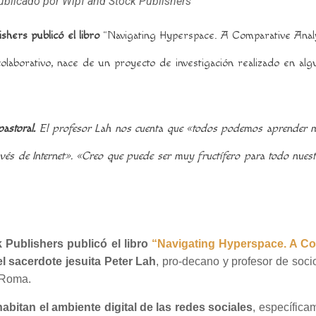
publicado por Wipf and Stock Publishers
shers publicó el libro
“Navigating Hyperspace. A Comparative Analy
olaborativo, nace de un proyecto de investigación realizado en alguna
astoral.
El profesor Lah nos cuenta que «todos podemos aprender much
vés de Internet».
«Creo que puede ser muy fructífero para todo nuest
 Publishers publicó el libro
“Navigating Hyperspace. A Com
l sacerdote jesuita Peter Lah
, pro-decano y profesor de soci
e Roma.
abitan el ambiente digital de las redes sociales
, específic