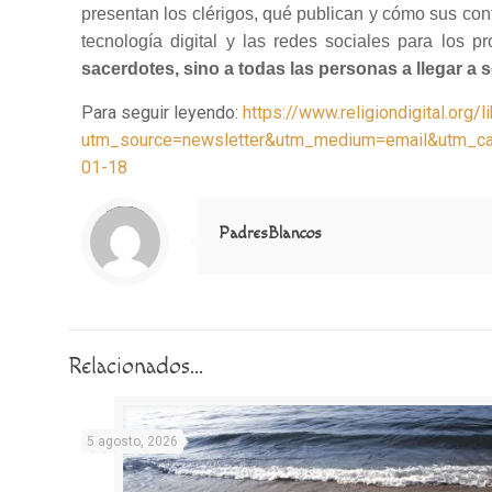
presentan los clérigos, qué publican y cómo sus co
tecnología digital y las redes sociales para los pr
sacerdotes, sino a todas las personas a llegar a 
Para seguir leyendo:
https://www.religiondigital.or
utm_source=newsletter&utm_medium=email&utm_ca
01-18
Notice
: Trying to access array offset on value of type null in
/home/misioner/public_html/padresblancos/themes/betheme/includes/content-single.php
on line
286
PadresBlancos
Relacionados...
5 agosto, 2026