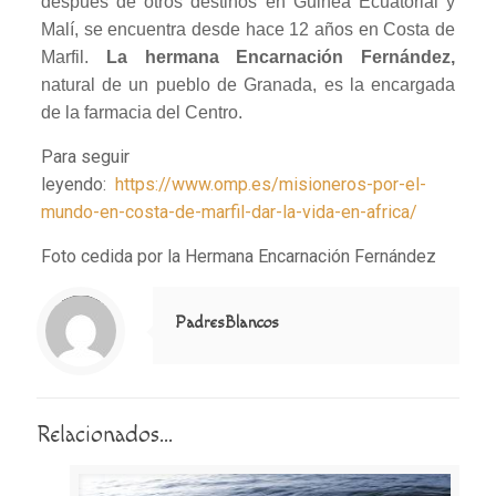
después de otros destinos en Guinea Ecuatorial y
Malí, se encuentra desde hace 12 años en Costa de
Marfil.
La hermana Encarnación Fernández,
natural de un pueblo de Granada, es la encargada
de la farmacia del Centro.
Para seguir
leyendo:
https://www.omp.es/misioneros-por-el-
mundo-en-costa-de-marfil-dar-la-vida-en-africa/
Foto cedida por la Hermana Encarnación Fernández
Notice
: Trying to access array offset on value of type null in
/home/misioner/public_html/padresblancos/themes/betheme/includes/content-single.php
on line
286
PadresBlancos
Relacionados...