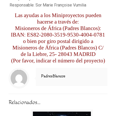
Responsable: Sor Marie Françoise Vumilia
Las ayudas a los Miniproyectos pueden
hacerse a través de:
Misioneros de África (Padres Blancos):
IBAN: ES82-2080-3519-9530-4004-0781
o bien por giro postal dirigido a
Misioneros de África (Padres Blancos) C/
de la Liebre, 25- 28043 MADRID
(Por favor, indicar el número del proyecto)
Notice
: Trying to access array offset on value of type null in
/home/misioner/public_html/padresblancos/themes/betheme/includes/content-single.php
on line
286
PadresBlancos
Relacionados...