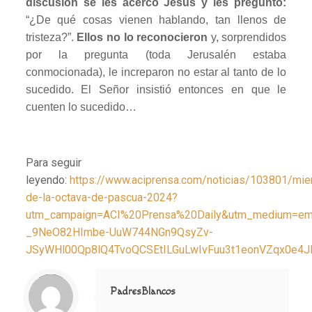
discusión se les acercó Jesús y les preguntó:
“¿De qué cosas vienen hablando, tan llenos de
tristeza?”.
Ellos no lo reconocieron
y, sorprendidos
por la pregunta (toda Jerusalén estaba
conmocionada), le increparon no estar al tanto de lo
sucedido. El Señor insistió entonces en que le
cuenten lo sucedido…
Para seguir
leyendo:
https://www.aciprensa.com/noticias/103801/mie
de-la-octava-de-pascua-2024?
utm_campaign=ACI%20Prensa%20Daily&utm_medium=em
_9NeO82HImbe-UuW744NGn9QsyZv-
JSyWHl00Qp8lQ4TvoQCSEtILGuLwIvFuu3t1eonVZqx0e4J
Notice
: Trying to access array offset on value of type null in
/home/misioner/public_html/padresblancos/themes/betheme/includes/content-single.php
on line
286
PadresBlancos