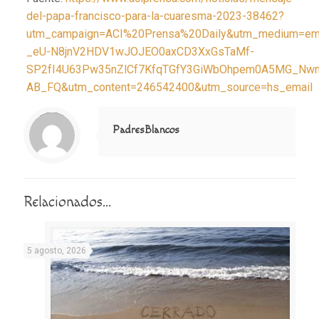
del-papa-francisco-para-la-cuaresma-2023-38462?
utm_campaign=ACI%20Prensa%20Daily&utm_medium=em
_eU-N8jnV2HDV1wJOJEO0axCD3XxGsTaMf-
SP2fI4U63Pw35nZlCf7KfqTGfY3GiWbOhpem0A5MG_Nw
AB_FQ&utm_content=246542400&utm_source=hs_email
Notice
: Trying to access array offset on value of type null in
/home/misioner/public_html/padresblancos/themes/betheme/includes/content-single.php
on line
286
PadresBlancos
Relacionados...
5 agosto, 2026