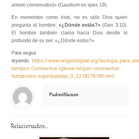
amore conservatur)» (Gaudium es spes 19).
En momentos como éste, no es sólo Dios quien
pregunta al hombre:
«¿Dónde estás?»
(Gen 3:10).
El hombre también clama hacia Dios desde lo
profundo de su ser: «¿Dónde estás?»
Para seguir
leyendo:
https://www.religiondigital.org/teologia_para_un
tiempos-Coronavirus-Iglesia-religion-coronavirus-
humanismo-espiritualidad_0_2218278189.html
Notice
: Trying to access array offset on value of type null in
/home/misioner/public_html/padresblancos/themes/betheme/includes/content-single.php
on line
286
PadresBlancos
Relacionados...