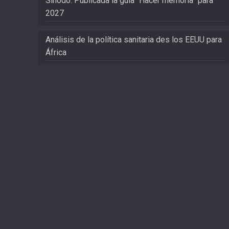
Sínodo: Publicada la guía “Hacer memoria” para
2027
Análisis de la política sanitaria des los EEUU para
África