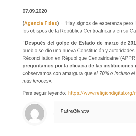
07.09.2020
(
Agencia Fides
)
–
“Hay signos de esperanza pero la
los obispos de la República Centroafricana en su Car
“Después del golpe de Estado de marzo de 20
pueblo se dio una nueva Constitución y autoridades l
Réconciliation en République Centrafricaine”(APPR
preguntamos por la eficacia de las instituciones
«observamos con amargura que
el 70% o incluso e
más feroces».
Para seguir leyendo:
https://www.religiondigital.or
Notice
: Trying to access array offset on value of type null in
/home/misioner/public_html/padresblancos/themes/betheme/includes/content-single.php
on line
286
PadresBlancos