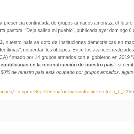
 presencia continuada de grupos armados amenaza el futuro de
ta pastoral “Deja salir a mi pueblo”, publicada ayer domingo 6
13
, nuestro país se dotó de instituciones democráticas en mar
egítimas”, recuerdan los obispos. Entre los avances realizados 
CA) firmado por 14 grupos armados con el gobierno en 2019 “Q
 republicanas en la reconstrucción de nuestro país
”, sin em
l 80% de nuestro país está ocupado por grupos armados, alguno
g/mundo/Obispos-Rep-Centroafricana-controlan-territorio_0_226