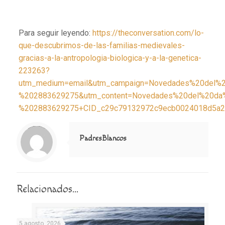
Para seguir leyendo:
https://theconversation.com/lo-
que-descubrimos-de-las-familias-medievales-
gracias-a-la-antropologia-biologica-y-a-la-genetica-
223263?
utm_medium=email&utm_campaign=Novedades%20del%
%202883629275&utm_content=Novedades%20del%20da
%202883629275+CID_c29c79132972c9ecb0024018d5a295
Notice
: Trying to access array offset on value of type null in
/home/misioner/public_html/padresblancos/themes/betheme/includes/content-single.php
on line
286
PadresBlancos
Relacionados...
5 agosto, 2026