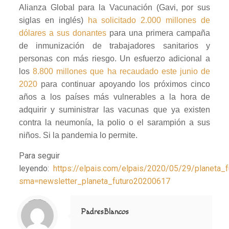
Alianza Global para la Vacunación (Gavi, por sus
siglas en inglés)
ha solicitado 2.000 millones de
dólares a sus donantes
para una primera campaña
de inmunización de trabajadores sanitarios y
personas con más riesgo. Un esfuerzo adicional a
los
8.800 millones que ha recaudado este junio de
2020
para continuar apoyando los próximos cinco
años a los países más vulnerables a la hora de
adquirir y suministrar las vacunas que ya existen
contra la neumonía, la polio o el sarampión a sus
niños. Si la pandemia lo permite.
Para seguir
leyendo:
https://elpais.com/elpais/2020/05/29/planeta
sma=newsletter_planeta_futuro20200617
Notice
: Trying to access array offset on value of type null in
/home/misioner/public_html/padresblancos/themes/betheme/includes/content-single.php
on line
286
PadresBlancos