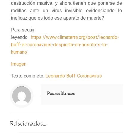
destrucción masiva, y ahora tienen que ponerse de
rodillas ante un virus invisible evidenciando lo
ineficaz que es todo ese aparato de muerte?
Para seguir
leyendo:
https://www.climaterra.org/post/leonardo-
boff-el-coronavirus-despierta-en-nosotros-lo-
humano
Imagen
Texto completo:
Leonardo Boff-Coronavirus
Notice
: Trying to access array offset on value of type null in
/home/misioner/public_html/padresblancos/themes/betheme/includes/content-single.php
on line
286
PadresBlancos
Relacionados...