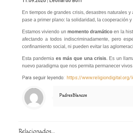
11.09.2020
| Leonardo Boff
En tiempos de grandes crisis, desastres naturales y
pase a primer plano: la solidaridad, la cooperación 
Estamos viviendo un
momento dramático
en la his
afectando a todos indiscriminadamente, pero esp
confinamiento social, ni pueden evitar las aglomerac
Esta pandemia
es más que una crisis
. Es un llam
nuevo paradigma que nos permita permanecer vivos e
Para seguir leyendo:
https://www.religiondigital.o
Notice
: Trying to access array offset on value of type null in
/home/misioner/public_html/padresblancos/themes/betheme/includes/content-single.php
on line
286
PadresBlancos
Relacionados...