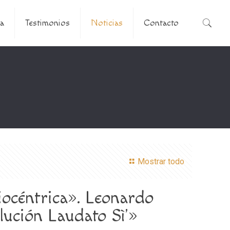
a
Testimonios
Noticias
Contacto
Mostrar todo
biocéntrica». Leonardo
lución Laudato Sì'»