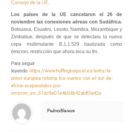
Consejo de la UE
.
Los países de la UE cancelaron el 26 de
noviembre las conexiones aéreas con Sudáfrica
,
Botsuana, Esuatini, Lesoto, Namibia, Mozambique y
Zimbabue, después de que se detectara la nueva
cepa multimutante B.1.1.529 bautizada como
ómicron, restricción que ahora toca su fin.
Para seguir
leyendo:
https://www.huffingtonpost.es/entry/la-
union-europea-retoma-los-vuelos-con-el-sur-de-
africa-suspendidos-por-
omicron_es_61dc9e01e4b04b42ab83a42e
Notice
: Trying to access array offset on value of type null in
/home/misioner/public_html/padresblancos/themes/betheme/includes/content-single.php
on line
286
PadresBlancos