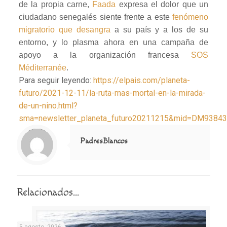
de la propia carne,
Faada
expresa el dolor que un
ciudadano senegalés siente frente a este
fenómeno
migratorio que desangra
a su país y a los de su
entorno, y lo plasma ahora en una campaña de
apoyo a la organización francesa
SOS
Méditerranée
.
Para seguir leyendo:
https://elpais.com/planeta-
futuro/2021-12-11/la-ruta-mas-mortal-en-la-mirada-
de-un-nino.html?
sma=newsletter_planeta_futuro20211215&mid=DM9384
Notice
: Trying to access array offset on value of type null in
/home/misioner/public_html/padresblancos/themes/betheme/includes/content-single.php
on line
286
PadresBlancos
Relacionados...
5 agosto, 2026