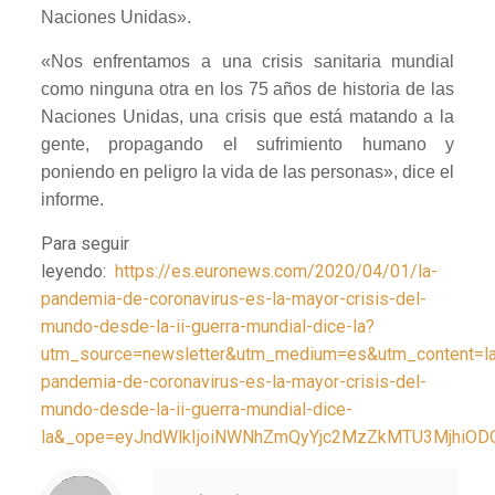
Naciones Unidas».
«Nos enfrentamos a una crisis sanitaria mundial
como ninguna otra en los 75 años de historia de las
Naciones Unidas, una crisis que está matando a la
gente, propagando el sufrimiento humano y
poniendo en peligro la vida de las personas», dice el
informe.
Para seguir
leyendo:
https://es.euronews.com/2020/04/01/la-
pandemia-de-coronavirus-es-la-mayor-crisis-del-
mundo-desde-la-ii-guerra-mundial-dice-la?
utm_source=newsletter&utm_medium=es&utm_content=la
pandemia-de-coronavirus-es-la-mayor-crisis-del-
mundo-desde-la-ii-guerra-mundial-dice-
la&_ope=eyJndWlkIjoiNWNhZmQyYjc2MzZkMTU3Mjhi
Notice
: Trying to access array offset on value of type null in
/home/misioner/public_html/padresblancos/themes/betheme/includes/content-single.php
on line
286