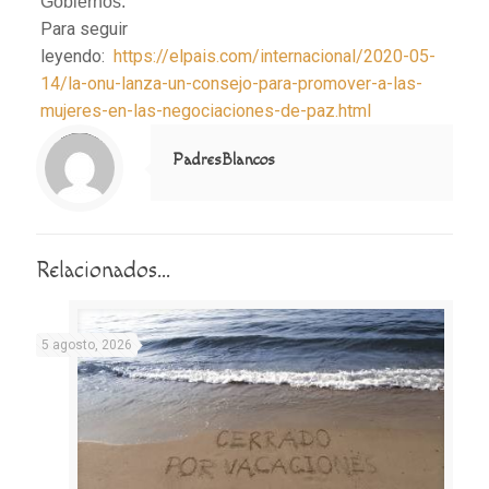
Gobiernos.
Para seguir
leyendo:
https://elpais.com/internacional/2020-05-
14/la-onu-lanza-un-consejo-para-promover-a-las-
mujeres-en-las-negociaciones-de-paz.html
Notice
: Trying to access array offset on value of type null in
/home/misioner/public_html/padresblancos/themes/betheme/includes/content-single.php
on line
286
PadresBlancos
Relacionados...
5 agosto, 2026