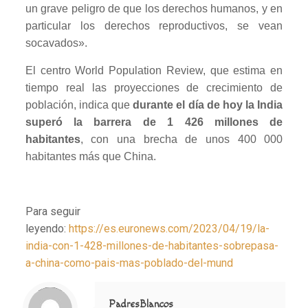
un grave peligro de que los derechos humanos, y en
particular los derechos reproductivos, se vean
socavados».
El centro World Population Review, que estima en
tiempo real las proyecciones de crecimiento de
población, indica que
durante el día de hoy la India
superó la barrera de 1 426 millones de
habitantes
, con una brecha de unos 400 000
habitantes más que China.
Para seguir
leyendo:
https://es.euronews.com/2023/04/19/la-
india-con-1-428-millones-de-habitantes-sobrepasa-
a-china-como-pais-mas-poblado-del-mund
Notice
: Trying to access array offset on value of type null in
/home/misioner/public_html/padresblancos/themes/betheme/includes/content-single.php
on line
286
PadresBlancos