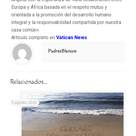
Europa y África basada en el respeto mutuo y
orientada a la promoción del desarrollo humano
integral y la responsabilidad compartida por nuestra
casa común».
Artículo completo en
Vatican News
Notice
: Trying to access array offset on value of type null in
/home/misioner/public_html/padresblancos/themes/betheme/includes/content-single.php
on line
286
PadresBlancos
Relacionados...
5 agosto, 2026