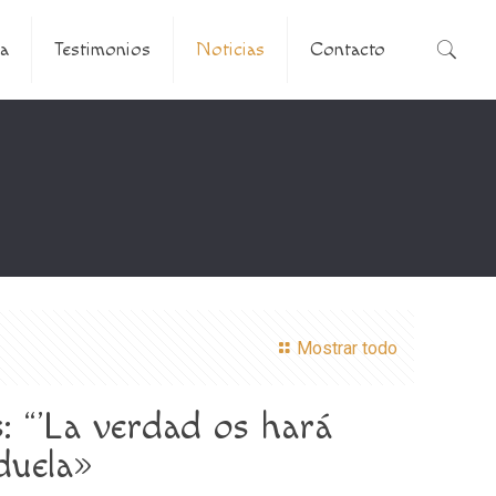
a
Testimonios
Noticias
Contacto
Mostrar todo
: “’La verdad os hará
duela»