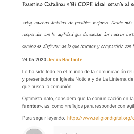
Faustino Catalina: «Mi COPE ideal estaría al se
«Hay muchos ámbitos de posibles mejoras. Desde más me
responder con la agilidad que demandan los nuevos ins
camino es disfrutar de lo que tenemos y compartirlo con 
24.05.2020
Jesús Bastante
Lo ha sido todo en el mundo de la comunicación rel
y presentador de Iglesia Noticia y de La Linterna de 
que busca la comunión.
Optimista nato, considera que la comunicación en l
fuentes»
, así como «reflejos para responder con a
Para seguir leyendo:
https://www.religiondigital.o
Notice
: Trying to access array offset on value of type null in
/home/misioner/public_html/padresblancos/themes/betheme/includes/content-single.php
on line
286