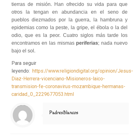
tierras de misión. Han ofrecido su vida para que
otros la tengan en abundancia en el seno de
pueblos diezmados por la guerra, la hambruna y
epidemias como la peste, la gripe, el ébola o la del
odio, que es la peor. Cuatro siglos más tarde los
encontramos en las mismas
periferias
; nada nuevo
bajo el sol.
Para seguir
leyendo:
https://www.religiondigital.org/opinion/Jesus-
Diaz-Herrera-vicenciano-Misioneros-laico-
transmision-fe-coronavirus-mozambique-hermanas-
caridad_0_2229677053.html
Notice
: Trying to access array offset on value of type null in
/home/misioner/public_html/padresblancos/themes/betheme/includes/content-single.php
on line
286
PadresBlancos