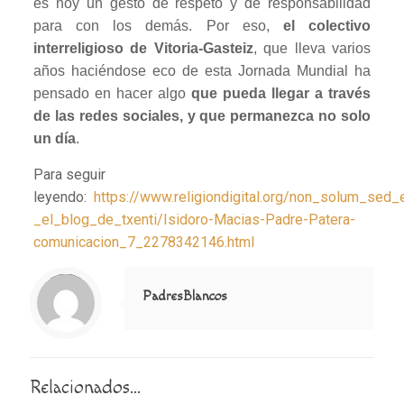
es hoy un gesto de respeto y de responsabilidad
para con los demás. Por eso,
el colectivo
interreligioso de Vitoria-Gasteiz
, que lleva varios
años haciéndose eco de esta Jornada Mundial ha
pensado en hacer algo
que pueda llegar a través
de las redes sociales, y que permanezca no solo
un día
.
Para seguir
leyendo:
https://www.religiondigital.org/non_solum_sed_
_el_blog_de_txenti/Isidoro-Macias-Padre-Patera-
comunicacion_7_2278342146.html
Notice
: Trying to access array offset on value of type null in
/home/misioner/public_html/padresblancos/themes/betheme/includes/content-single.php
on line
286
PadresBlancos
Relacionados...